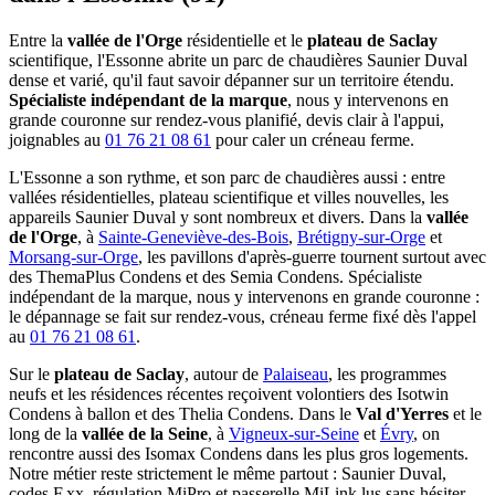
Entre la
vallée de l'Orge
résidentielle et le
plateau de Saclay
scientifique, l'Essonne abrite un parc de chaudières Saunier Duval
dense et varié, qu'il faut savoir dépanner sur un territoire étendu.
Spécialiste indépendant de la marque
, nous y intervenons en
grande couronne sur rendez-vous planifié, devis clair à l'appui,
joignables au
01 76 21 08 61
pour caler un créneau ferme.
L'Essonne a son rythme, et son parc de chaudières aussi : entre
vallées résidentielles, plateau scientifique et villes nouvelles, les
appareils Saunier Duval y sont nombreux et divers. Dans la
vallée
de l'Orge
, à
Sainte-Geneviève-des-Bois
,
Brétigny-sur-Orge
et
Morsang-sur-Orge
, les pavillons d'après-guerre tournent surtout avec
des ThemaPlus Condens et des Semia Condens. Spécialiste
indépendant de la marque, nous y intervenons en grande couronne :
le dépannage se fait sur rendez-vous, créneau ferme fixé dès l'appel
au
01 76 21 08 61
.
Sur le
plateau de Saclay
, autour de
Palaiseau
, les programmes
neufs et les résidences récentes reçoivent volontiers des Isotwin
Condens à ballon et des Thelia Condens. Dans le
Val d'Yerres
et le
long de la
vallée de la Seine
, à
Vigneux-sur-Seine
et
Évry
, on
rencontre aussi des Isomax Condens dans les plus gros logements.
Notre métier reste strictement le même partout : Saunier Duval,
codes F.xx, régulation MiPro et passerelle MiLink lus sans hésiter.