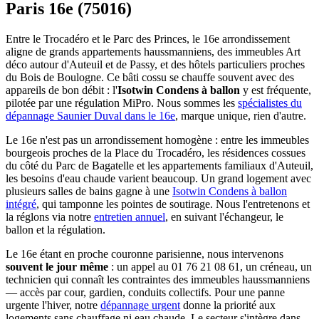
Paris 16e (75016)
Entre le Trocadéro et le Parc des Princes, le 16e arrondissement
aligne de grands appartements haussmanniens, des immeubles Art
déco autour d'Auteuil et de Passy, et des hôtels particuliers proches
du Bois de Boulogne. Ce bâti cossu se chauffe souvent avec des
appareils de bon débit : l'
Isotwin Condens à ballon
y est fréquente,
pilotée par une régulation MiPro. Nous sommes les
spécialistes du
dépannage Saunier Duval dans le 16e
, marque unique, rien d'autre.
Le 16e n'est pas un arrondissement homogène : entre les immeubles
bourgeois proches de la Place du Trocadéro, les résidences cossues
du côté du Parc de Bagatelle et les appartements familiaux d'Auteuil,
les besoins d'eau chaude varient beaucoup. Un grand logement avec
plusieurs salles de bains gagne à une
Isotwin Condens à ballon
intégré
, qui tamponne les pointes de soutirage. Nous l'entretenons et
la réglons via notre
entretien annuel
, en suivant l'échangeur, le
ballon et la régulation.
Le 16e étant en proche couronne parisienne, nous intervenons
souvent le jour même
: un appel au 01 76 21 08 61, un créneau, un
technicien qui connaît les contraintes des immeubles haussmanniens
— accès par cour, gardien, conduits collectifs. Pour une panne
urgente l'hiver, notre
dépannage urgent
donne la priorité aux
logements sans chauffage ni eau chaude. Le secteur s'intègre dans