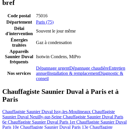
bref
Code postal
75016
Département
Paris (75)
Délai
Souvent le jour même
d'intervention
Énergies
Gaz à condensation
traitées
Appareils
Saunier Duval
Isotwin Condens, MiPro
fréquents
Dépannage urgent
Dépannage chaudière
Entretien
Nos services
annuel
Installation & remplacement
Diagnostic &
conseil
Chauffagiste Saunier Duval à Paris et à
Paris
Chauffagiste Saunier Duval Issy-les-Moulineaux
Chauffagiste
Saunier Duval Neuilly-sur-Seine
Chauffagiste Saunier Duval Paris
6e
Chauffagiste Saunier Duval Paris 1er
Chauffagiste Saunier Duval
Paris 10e
Chauffagiste Saunier Duval Paris 13e
Chauffagiste