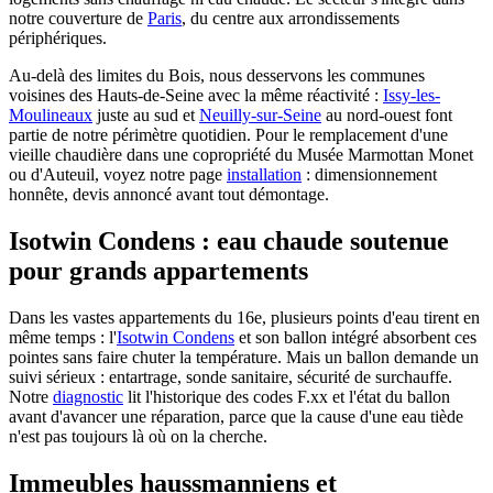
notre couverture de
Paris
, du centre aux arrondissements
périphériques.
Au-delà des limites du Bois, nous desservons les communes
voisines des Hauts-de-Seine avec la même réactivité :
Issy-les-
Moulineaux
juste au sud et
Neuilly-sur-Seine
au nord-ouest font
partie de notre périmètre quotidien. Pour le remplacement d'une
vieille chaudière dans une copropriété du Musée Marmottan Monet
ou d'Auteuil, voyez notre page
installation
: dimensionnement
honnête, devis annoncé avant tout démontage.
Isotwin Condens : eau chaude soutenue
pour grands appartements
Dans les vastes appartements du 16e, plusieurs points d'eau tirent en
même temps : l'
Isotwin Condens
et son ballon intégré absorbent ces
pointes sans faire chuter la température. Mais un ballon demande un
suivi sérieux : entartrage, sonde sanitaire, sécurité de surchauffe.
Notre
diagnostic
lit l'historique des codes F.xx et l'état du ballon
avant d'avancer une réparation, parce que la cause d'une eau tiède
n'est pas toujours là où on la cherche.
Immeubles haussmanniens et