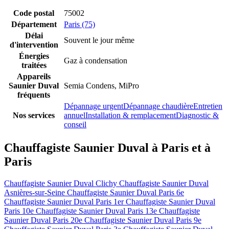
Code postal
75002
Département
Paris (75)
Délai
Souvent le jour même
d'intervention
Énergies
Gaz à condensation
traitées
Appareils
Saunier Duval
Semia Condens, MiPro
fréquents
Dépannage urgent
Dépannage chaudière
Entretien
Nos services
annuel
Installation & remplacement
Diagnostic &
conseil
Chauffagiste Saunier Duval à Paris et à
Paris
Chauffagiste Saunier Duval Clichy
Chauffagiste Saunier Duval
Asnières-sur-Seine
Chauffagiste Saunier Duval Paris 6e
Chauffagiste Saunier Duval Paris 1er
Chauffagiste Saunier Duval
Paris 10e
Chauffagiste Saunier Duval Paris 13e
Chauffagiste
Saunier Duval Paris 20e
Chauffagiste Saunier Duval Paris 9e