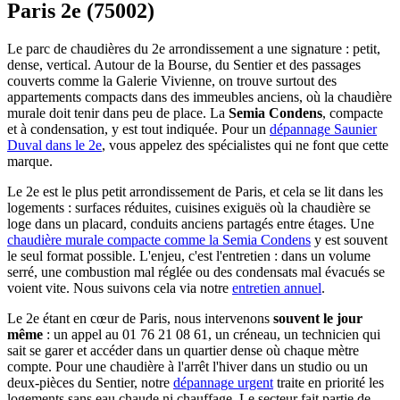
Paris 2e (75002)
Le parc de chaudières du 2e arrondissement a une signature : petit,
dense, vertical. Autour de la Bourse, du Sentier et des passages
couverts comme la Galerie Vivienne, on trouve surtout des
appartements compacts dans des immeubles anciens, où la chaudière
murale doit tenir dans peu de place. La
Semia Condens
, compacte
et à condensation, y est tout indiquée. Pour un
dépannage Saunier
Duval dans le 2e
, vous appelez des spécialistes qui ne font que cette
marque.
Le 2e est le plus petit arrondissement de Paris, et cela se lit dans les
logements : surfaces réduites, cuisines exiguës où la chaudière se
loge dans un placard, conduits anciens partagés entre étages. Une
chaudière murale compacte comme la Semia Condens
y est souvent
le seul format possible. L'enjeu, c'est l'entretien : dans un volume
serré, une combustion mal réglée ou des condensats mal évacués se
voient vite. Nous suivons cela via notre
entretien annuel
.
Le 2e étant en cœur de Paris, nous intervenons
souvent le jour
même
: un appel au 01 76 21 08 61, un créneau, un technicien qui
sait se garer et accéder dans un quartier dense où chaque mètre
compte. Pour une chaudière à l'arrêt l'hiver dans un studio ou un
deux-pièces du Sentier, notre
dépannage urgent
traite en priorité les
logements sans eau chaude ni chauffage. Le secteur fait partie de