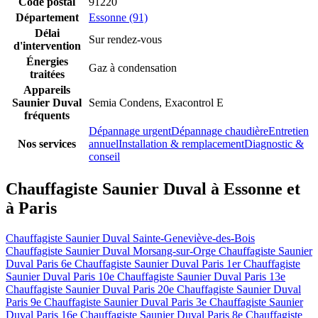
Code postal
91220
Département
Essonne (91)
Délai
Sur rendez-vous
d'intervention
Énergies
Gaz à condensation
traitées
Appareils
Saunier Duval
Semia Condens, Exacontrol E
fréquents
Dépannage urgent
Dépannage chaudière
Entretien
Nos services
annuel
Installation & remplacement
Diagnostic &
conseil
Chauffagiste Saunier Duval à Essonne et
à Paris
Chauffagiste Saunier Duval Sainte-Geneviève-des-Bois
Chauffagiste Saunier Duval Morsang-sur-Orge
Chauffagiste Saunier
Duval Paris 6e
Chauffagiste Saunier Duval Paris 1er
Chauffagiste
Saunier Duval Paris 10e
Chauffagiste Saunier Duval Paris 13e
Chauffagiste Saunier Duval Paris 20e
Chauffagiste Saunier Duval
Paris 9e
Chauffagiste Saunier Duval Paris 3e
Chauffagiste Saunier
Duval Paris 16e
Chauffagiste Saunier Duval Paris 8e
Chauffagiste