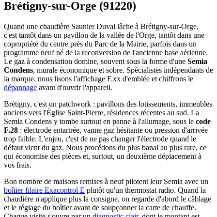
Brétigny-sur-Orge (91220)
Quand une chaudière Saunier Duval lâche à Brétigny-sur-Orge,
c'est tantôt dans un pavillon de la vallée de l'Orge, tantôt dans une
copropriété du centre près du Parc de la Mairie, parfois dans un
programme neuf né de la reconversion de l'ancienne base aérienne.
Le gaz à condensation domine, souvent sous la forme d'une
Semia
Condens
, murale économique et sobre. Spécialistes indépendants de
la marque, nous lisons l'affichage F.xx d'emblée et chiffrons le
dépannage
avant d'ouvrir l'appareil.
Brétigny, c'est un patchwork : pavillons des lotissements, immeubles
anciens vers l'Église Saint-Pierre, résidences récentes au sud. La
Semia Condens y tombe surtout en panne à l'allumage, sous le
code
F.28
: électrode entartrée, vanne gaz hésitante ou pression d'arrivée
trop faible. L'enjeu, c'est de ne pas changer l'électrode quand le
défaut vient du gaz. Nous procédons du plus banal au plus rare, ce
qui économise des pièces et, surtout, un deuxième déplacement à
vos frais.
Bon nombre de maisons remises à neuf pilotent leur Semia avec un
boîtier filaire Exacontrol E
plutôt qu'un thermostat radio. Quand la
chaudière n'applique plus la consigne, on regarde d'abord le câblage
et le réglage du boîtier avant de soupçonner la carte de chauffe.
Chaque visite s'ouvre par un
diagnostic clair
, dont le montant est