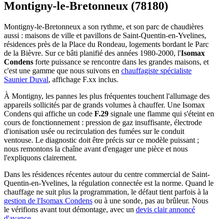
Montigny-le-Bretonneux (78180)
Montigny-le-Bretonneux a son rythme, et son parc de chaudières
aussi : maisons de ville et pavillons de Saint-Quentin-en-Yvelines,
résidences près de la Place du Rondeau, logements bordant le Parc
de la Bièvre. Sur ce bâti planifié des années 1980-2000, l'
Isomax
Condens
forte puissance se rencontre dans les grandes maisons, et
c'est une gamme que nous suivons en
chauffagiste spécialiste
Saunier Duval
, affichage F.xx inclus.
À Montigny, les pannes les plus fréquentes touchent l'allumage des
appareils sollicités par de grands volumes à chauffer. Une Isomax
Condens qui affiche un code
F.29
signale une flamme qui s'éteint en
cours de fonctionnement : pression de gaz insuffisante, électrode
d'ionisation usée ou recirculation des fumées sur le conduit
ventouse. Le diagnostic doit être précis sur ce modèle puissant ;
nous remontons la chaîne avant d'engager une pièce et nous
l'expliquons clairement.
Dans les résidences récentes autour du centre commercial de Saint-
Quentin-en-Yvelines, la régulation connectée est la norme. Quand le
chauffage ne suit plus la programmation, le défaut tient parfois à la
gestion de l'Isomax Condens
ou à une sonde, pas au brûleur. Nous
le vérifions avant tout démontage, avec un
devis clair annoncé
d'avance
.