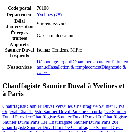
Code postal
78180
Département
Yvelines (78)
Délai
Sur rendez-vous
d'intervention
Énergies
Gaz à condensation
traitées
Appareils
Saunier Duval
Isomax Condens, MiPro
fréquents
Dépannage urgent
Dépannage chaudière
Entretien
Nos services
annuel
Installation & remplacement
Diagnostic &
conseil
Chauffagiste Saunier Duval à Yvelines et
à Paris
Chauffagiste Saunier Duval Versailles
Chauffagiste Saunier Duval
Orgeval
Chauffagiste Saunier Duval Paris 6e
Chauffagiste Saunier
Duval Paris 1er
Chauffagiste Saunier Duval Paris 10e
Chauffagiste
Saunier Duval Paris 13e
Chauffagiste Saunier Duval Paris 20e
Chauffagiste Saunier Duval Paris 9e
Chauffagiste Saunier Duval