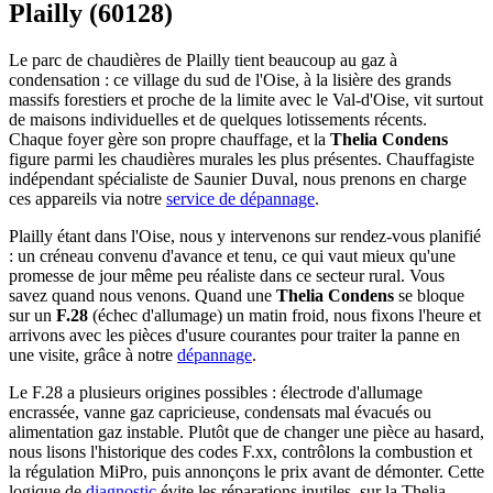
Plailly (60128)
Le parc de chaudières de Plailly tient beaucoup au gaz à
condensation : ce village du sud de l'Oise, à la lisière des grands
massifs forestiers et proche de la limite avec le Val-d'Oise, vit surtout
de maisons individuelles et de quelques lotissements récents.
Chaque foyer gère son propre chauffage, et la
Thelia Condens
figure parmi les chaudières murales les plus présentes. Chauffagiste
indépendant spécialiste de Saunier Duval, nous prenons en charge
ces appareils via notre
service de dépannage
.
Plailly étant dans l'Oise, nous y intervenons sur rendez-vous planifié
: un créneau convenu d'avance et tenu, ce qui vaut mieux qu'une
promesse de jour même peu réaliste dans ce secteur rural. Vous
savez quand nous venons. Quand une
Thelia Condens
se bloque
sur un
F.28
(échec d'allumage) un matin froid, nous fixons l'heure et
arrivons avec les pièces d'usure courantes pour traiter la panne en
une visite, grâce à notre
dépannage
.
Le F.28 a plusieurs origines possibles : électrode d'allumage
encrassée, vanne gaz capricieuse, condensats mal évacués ou
alimentation gaz instable. Plutôt que de changer une pièce au hasard,
nous lisons l'historique des codes F.xx, contrôlons la combustion et
la régulation MiPro, puis annonçons le prix avant de démonter. Cette
logique de
diagnostic
évite les réparations inutiles, sur la Thelia