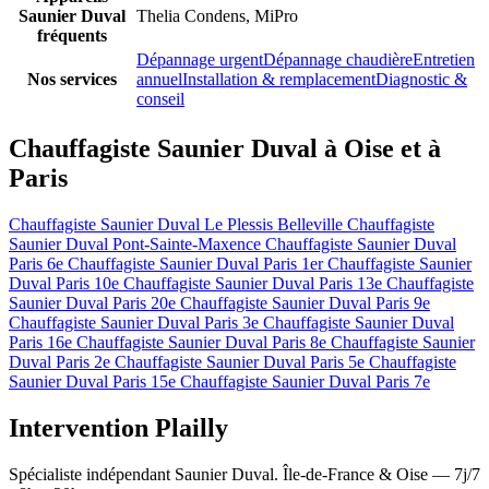
Saunier Duval
Thelia Condens, MiPro
fréquents
Dépannage urgent
Dépannage chaudière
Entretien
Nos services
annuel
Installation & remplacement
Diagnostic &
conseil
Chauffagiste Saunier Duval à Oise et à
Paris
Chauffagiste Saunier Duval Le Plessis Belleville
Chauffagiste
Saunier Duval Pont-Sainte-Maxence
Chauffagiste Saunier Duval
Paris 6e
Chauffagiste Saunier Duval Paris 1er
Chauffagiste Saunier
Duval Paris 10e
Chauffagiste Saunier Duval Paris 13e
Chauffagiste
Saunier Duval Paris 20e
Chauffagiste Saunier Duval Paris 9e
Chauffagiste Saunier Duval Paris 3e
Chauffagiste Saunier Duval
Paris 16e
Chauffagiste Saunier Duval Paris 8e
Chauffagiste Saunier
Duval Paris 2e
Chauffagiste Saunier Duval Paris 5e
Chauffagiste
Saunier Duval Paris 15e
Chauffagiste Saunier Duval Paris 7e
Intervention Plailly
Spécialiste indépendant Saunier Duval. Île-de-France & Oise — 7j/7