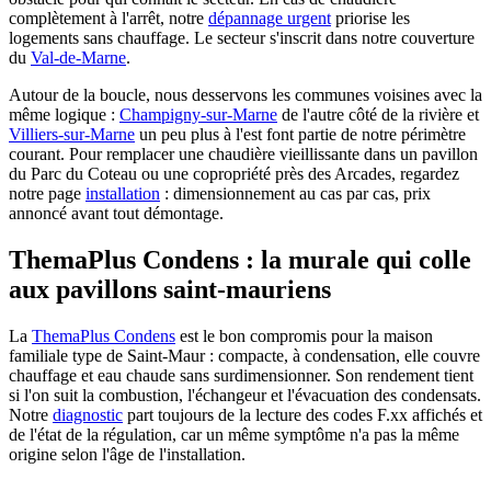
complètement à l'arrêt, notre
dépannage urgent
priorise les
logements sans chauffage. Le secteur s'inscrit dans notre couverture
du
Val-de-Marne
.
Autour de la boucle, nous desservons les communes voisines avec la
même logique :
Champigny-sur-Marne
de l'autre côté de la rivière et
Villiers-sur-Marne
un peu plus à l'est font partie de notre périmètre
courant. Pour remplacer une chaudière vieillissante dans un pavillon
du Parc du Coteau ou une copropriété près des Arcades, regardez
notre page
installation
: dimensionnement au cas par cas, prix
annoncé avant tout démontage.
ThemaPlus Condens : la murale qui colle
aux pavillons saint-mauriens
La
ThemaPlus Condens
est le bon compromis pour la maison
familiale type de Saint-Maur : compacte, à condensation, elle couvre
chauffage et eau chaude sans surdimensionner. Son rendement tient
si l'on suit la combustion, l'échangeur et l'évacuation des condensats.
Notre
diagnostic
part toujours de la lecture des codes F.xx affichés et
de l'état de la régulation, car un même symptôme n'a pas la même
origine selon l'âge de l'installation.