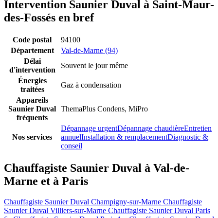
Intervention Saunier Duval à Saint-Maur-
des-Fossés en bref
Code postal
94100
Département
Val-de-Marne (94)
Délai
Souvent le jour même
d'intervention
Énergies
Gaz à condensation
traitées
Appareils
Saunier Duval
ThemaPlus Condens, MiPro
fréquents
Dépannage urgent
Dépannage chaudière
Entretien
Nos services
annuel
Installation & remplacement
Diagnostic &
conseil
Chauffagiste Saunier Duval à Val-de-
Marne et à Paris
Chauffagiste Saunier Duval Champigny-sur-Marne
Chauffagiste
Saunier Duval Villiers-sur-Marne
Chauffagiste Saunier Duval Paris