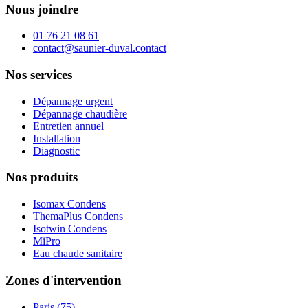
Nous joindre
01 76 21 08 61
contact@saunier-duval.contact
Nos services
Dépannage urgent
Dépannage chaudière
Entretien annuel
Installation
Diagnostic
Nos produits
Isomax Condens
ThemaPlus Condens
Isotwin Condens
MiPro
Eau chaude sanitaire
Zones d'intervention
Paris (75)