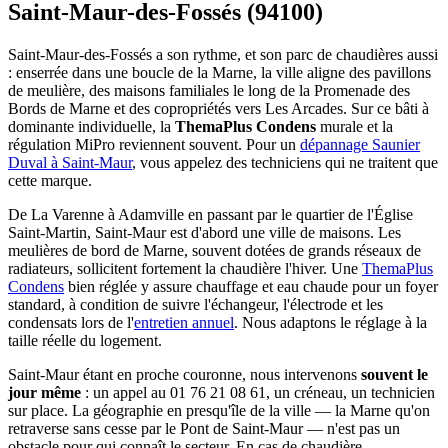
Saint-Maur-des-Fossés (94100)
Saint-Maur-des-Fossés a son rythme, et son parc de chaudières aussi
: enserrée dans une boucle de la Marne, la ville aligne des pavillons
de meulière, des maisons familiales le long de la Promenade des
Bords de Marne et des copropriétés vers Les Arcades. Sur ce bâti à
dominante individuelle, la
ThemaPlus Condens
murale et la
régulation MiPro reviennent souvent. Pour un
dépannage Saunier
Duval à Saint-Maur
, vous appelez des techniciens qui ne traitent que
cette marque.
De La Varenne à Adamville en passant par le quartier de l'Église
Saint-Martin, Saint-Maur est d'abord une ville de maisons. Les
meulières de bord de Marne, souvent dotées de grands réseaux de
radiateurs, sollicitent fortement la chaudière l'hiver. Une
ThemaPlus
Condens
bien réglée y assure chauffage et eau chaude pour un foyer
standard, à condition de suivre l'échangeur, l'électrode et les
condensats lors de l'
entretien annuel
. Nous adaptons le réglage à la
taille réelle du logement.
Saint-Maur étant en proche couronne, nous intervenons
souvent le
jour même
: un appel au 01 76 21 08 61, un créneau, un technicien
sur place. La géographie en presqu'île de la ville — la Marne qu'on
retraverse sans cesse par le Pont de Saint-Maur — n'est pas un
obstacle pour qui connaît le secteur. En cas de chaudière