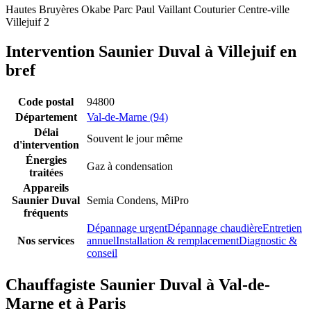
Hautes Bruyères
Okabe
Parc Paul Vaillant Couturier
Centre-ville
Villejuif 2
Intervention Saunier Duval à Villejuif en
bref
Code postal
94800
Département
Val-de-Marne (94)
Délai
Souvent le jour même
d'intervention
Énergies
Gaz à condensation
traitées
Appareils
Saunier Duval
Semia Condens, MiPro
fréquents
Dépannage urgent
Dépannage chaudière
Entretien
Nos services
annuel
Installation & remplacement
Diagnostic &
conseil
Chauffagiste Saunier Duval à Val-de-
Marne et à Paris