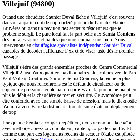
Villejuif (94800)
Quand une chaudière Saunier Duval lâche à Villejuif, c'est souvent
dans un appartement de copropriété proche du Parc des Hautes
Bruyères ou dans un pavillon des secteurs résidentiels que le
problème surgit. Le parc local fait la part belle aux
Semia Condens
,
des murales sobres et fiables que nous connaissons bien. Nous
intervenons en
chauffagiste spécialiste indépendant Saunier Duval
,
capables de décoder l'affichage F.xx et de viser juste dès le premier
passage.
Villejuif s'étire des grands ensembles proches du Centre Commercial
Villejuif 2 jusqu'aux quartiers pavillonnaires plus calmes vers le Parc
Paul Vaillant Couturier. Sur une Semia Condens, la panne la plus
typique que nous rencontrons est le défaut de circulateur ou de
capteur de pression signalé par un
code F.75
: la pompe ne maintient
plus le débit et la chaudière se met en sécurité. Ce symptôme peut
être confondu avec une simple baisse de pression, mais le diagnostic
n'a rien à voir. Faire la distinction tout de suite évite un déplacement
de trop.
Lorsqu'une Semia se coupe à répétition, nous remontons la chaîne
avec méthode : pression, circulateur, capteur, corps de chauffe. Et
comme une part des logements récents du secteur Okabe est pilotée
par une régulation
MiPro
, nous vérifions d'abord qu'elle commande