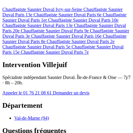
Chauffagiste Saunier Duval Ivry-sur-Seine
Chauffagiste Saunier
Duval Paris 13e
Chauffagiste Saunier Duval Paris 6e
Chauffagiste
Saunier Duval Paris 1er
Chauffagiste Saunier Duval Paris 10e
Chauffagiste Saunier Duval Paris 13e
Chauffagiste Saunier Duval
Paris 20e
Chauffagiste Saunier Duval Paris 9e
Chauffagiste Saunier
Duval Paris 3e
Chauffagiste Saunier Duval Paris 16e
Chauffagiste
Saunier Duval Paris 8e
Chauffagiste Saunier Duval Paris 2e
Chauffagiste Saunier Duval Paris 5e
Chauffagiste Saunier Duval
Paris 15e
Chauffagiste Saunier Duval Paris 7e
Intervention Villejuif
Spécialiste indépendant Saunier Duval. Île-de-France & Oise — 7j/7
· 8h – 20h.
Appeler le 01 76 21 08 61
Demander un devis
Département
Val-de-Marne (94)
Questions fréquentes